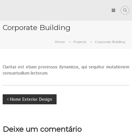
Skip
to
content
PEDRO
COSTA
Corporate Building
GONÇALVES
Home
Projects
Corporate Building
Claritas est etiam processus dynamicus, qui sequitur mutationem
consuetudium lectorum.
Navegação
Home Exterior Design
de
artigos
Deixe um comentário